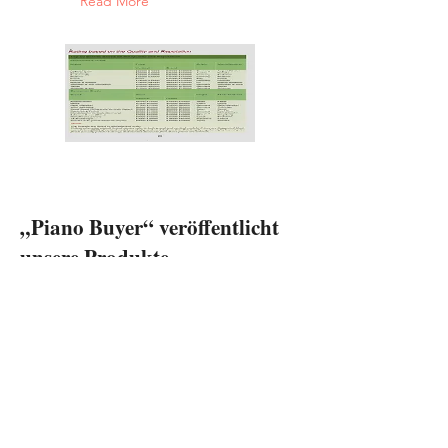
Read More
„Piano Buyer“ veröffentlicht
unsere Produkte
Apr 12, 2000
Teodor Betting, an apprentice of Julius
Bluthner, began making pianos in
Kalisz
Read More