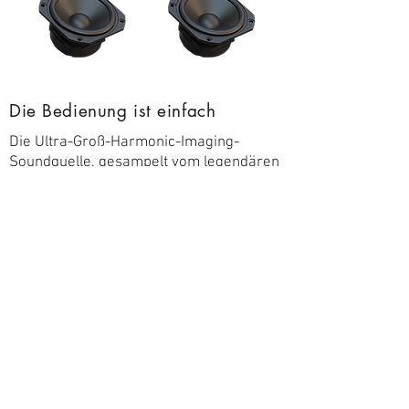
Die Bedienung ist einfach
Die Ultra-Groß-Harmonic-Imaging-
Soundquelle, gesampelt vom legendären
deutschen Konzertflügel SCHIRMER &
SON M-278, kann die natürlichen Details
und Resonanzeigenschaften jeder
einzelnen Note besonders klar zum
Ausdruck bringen.
USB Type-C – interner
Aufnahmemodus
Mit zwei Vollbereichs-Neodym-Magnet-
Treibereinheiten, die jeweils eine
Spitzenleistung von 10 W bieten, verleiht