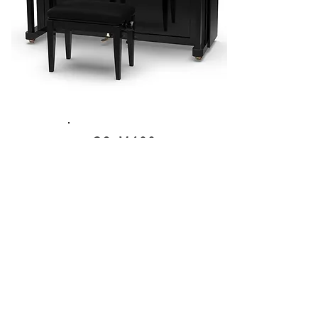
CS-M400
€ 9400
Ort: China
Unverbindliche Preisempfehlung
Mehr sehen