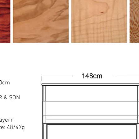
60cm
R & SON
bayern
te: 48/47g