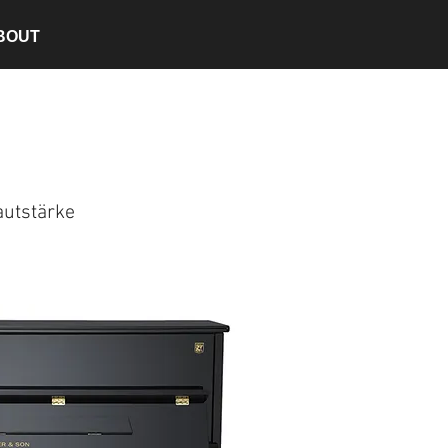
BOUT
autstärke