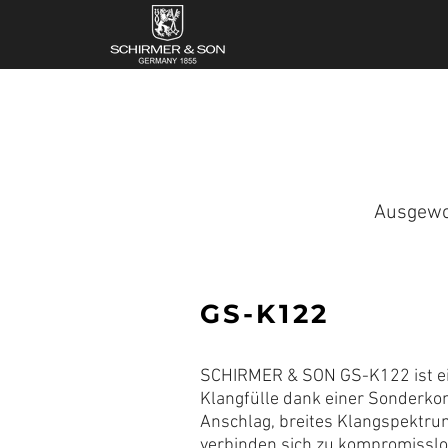
Ausgewog
GS-K122
SCHIRMER & SON GS-K122 ist ei
Klangfülle dank einer Sonderko
Anschlag, breites Klangspektru
verbinden sich zu kompromissl